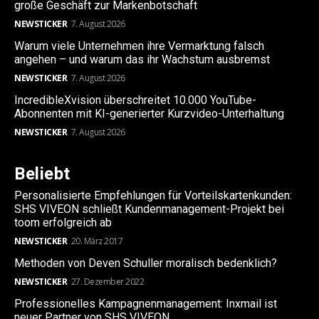
große Geschäft zur Markenbotschaft
NEWSTICKER
7. August 2026
Warum viele Unternehmen ihre Vermarktung falsch
angehen – und warum das ihr Wachstum ausbremst
NEWSTICKER
7. August 2026
IncredibleXvision überschreitet 10.000 YouTube-
Abonnenten mit KI-generierter Kurzvideo-Unterhaltung
NEWSTICKER
7. August 2026
Beliebt
Personalisierte Empfehlungen für Vorteilskartenkunden:
SHS VIVEON schließt Kundenmanagement-Projekt bei
toom erfolgreich ab
NEWSTICKER
20. März 2017
Methoden von Deven Schuller moralisch bedenklich?
NEWSTICKER
27. Dezember 2022
Professionelles Kampagnenmanagement: Inxmail ist
neuer Partner von SHS VIVEON