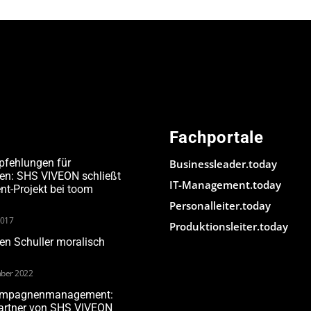
Fachportale
pfehlungen für
Businessleader.today
den: SHS VIVEON schließt
IT-Management.today
-Projekt bei toom
Personalleiter.today
2017
Produktionsleiter.today
n Schuller moralisch
ber 2022
Kampagnenmanagement:
Partner von SHS VIVEON