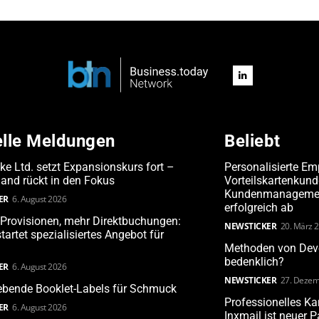
elle Meldungen
Beliebt
ake Ltd. setzt Expansionskurs fort –
Personalisierte Em
and rückt in den Fokus
Vorteilskartenkun
Kundenmanagement
ER
6. August 2026
erfolgreich ab
Provisionen, mehr Direktbuchungen:
NEWSTICKER
20. März 
tartet spezialisiertes Angebot für
Methoden von Deve
bedenklich?
ER
6. August 2026
NEWSTICKER
27. Dezem
ebende Booklet-Labels für Schmuck
Professionelles 
ER
6. August 2026
Inxmail ist neuer 