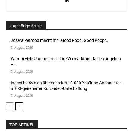
zugehörige Artikel
Josera Petfood macht mit „Good Food. Good Poop“...
7. August 2026
Warum viele Unternehmen ihre Vermarktung falsch angehen
–...
7. August 2026
IncredibleXvision überschreitet 10.000 YouTube-Abonnenten
mit KI-generierter Kurzvideo-Unterhaltung
7. August 2026
TOP ARTIKEL