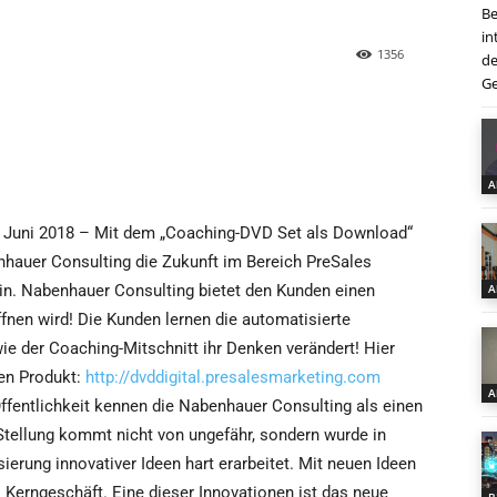
Be
in
1356
de
Ge
A
 Juni 2018 – Mit dem „Coaching-DVD Set als Download“
nhauer Consulting die Zukunft im Bereich PreSales
in. Nabenhauer Consulting bietet den Kunden einen
A
fnen wird! Die Kunden lernen die automatisierte
e der Coaching-Mitschnitt ihr Denken verändert! Hier
gen Produkt:
http://dvddigital.presalesmarketing.com
A
Öffentlichkeit kennen die Nabenhauer Consulting als einen
Stellung kommt nicht von ungefähr, sondern wurde in
ierung innovativer Ideen hart erarbeitet. Mit neuen Ideen
Kerngeschäft. Eine dieser Innovationen ist das neue