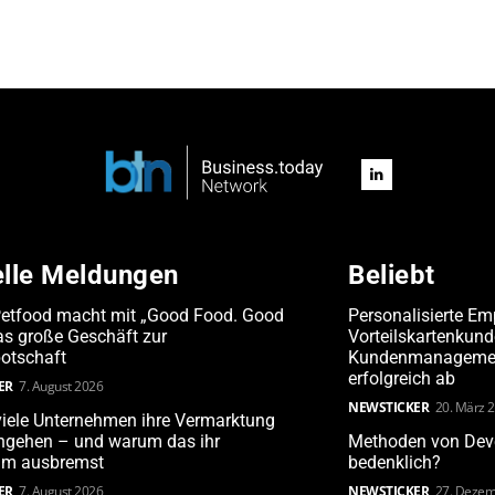
elle Meldungen
Beliebt
Petfood macht mit „Good Food. Good
Personalisierte Em
s große Geschäft zur
Vorteilskartenkun
otschaft
Kundenmanagement
erfolgreich ab
ER
7. August 2026
NEWSTICKER
20. März 
iele Unternehmen ihre Vermarktung
angehen – und warum das ihr
Methoden von Deve
m ausbremst
bedenklich?
ER
7. August 2026
NEWSTICKER
27. Dezem