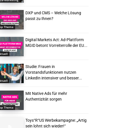
2B-Marketing
DXP und CMS – Welche Lösung
passt zu Ihnen?
op Thema
Digital Markets Act: Ad-Plattform
MGID betont Vorreiterrolle der EU...
ktuell
Studie: Frauen in
Vorstandsfunktionen nutzen
LinkedIn intensiver und besser...
ktuell
Mit Native Ads für mehr
Authentizität sorgen
op Thema
Toys“R“US Werbekampagne: „Artig
sein lohnt sich wieder!“