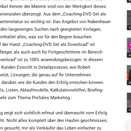
B
bst Kenner der Materie sind von der Wertigkeit dieses
otenzialen überzeugt. Aus dem „Coaching-DVD Set als
ertenstatus so wichtig ist. Das Angebot von Nabenhauer
T
unden langwieriges Suchen nach geeigneten Vorlagen,
nhaltet alles, was sie für den Beginn brauchen.
uf der Hand: „Coaching-DVD Set als Download“ ist
nger, als auch auch für Fortgeschrittene im Bereich
A
ownload“ ist zu 100% anwendungsbezogen. In diesem
Kunden Einsicht in Detailprozesse, wie Robert
etzt, Lösungen, die genau auf Ihr Unternehmen
 darüber, wie die Kunden den Erfolg erreichen können.
A
s, Listen, Ablaufmodelle, Kalkulationshilfen, Briefing-
 mehr zum Thema PreSales Marketing :
T
 zeigt sich sichtlich erfreut und überrascht vom Erfolg
ht. Nicht alles komplett über den Haufen geschmissen,
n gesucht, mir als Verkäufer das Leben einfacher zu