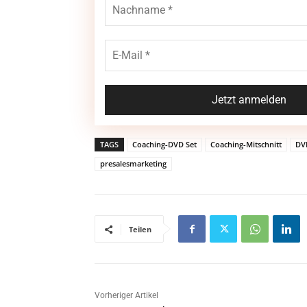
TAGS
Coaching-DVD Set
Coaching-Mitschnitt
DV
presalesmarketing
Teilen
Vorheriger Artikel