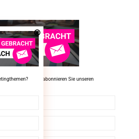
ketingthemen? Dann abonnieren Sie unseren
ketingthemen?