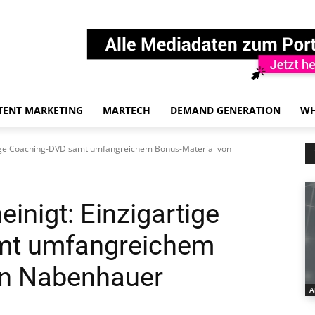
TENT MARKETING
MARTECH
DEMAND GENERATION
WH
tige Coaching-DVD samt umfangreichem Bonus-Material von
inigt: Einzigartige
mt umfangreichem
on Nabenhauer
A