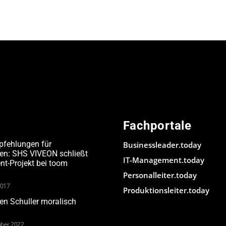
Fachportale
pfehlungen für
Businessleader.today
den: SHS VIVEON schließt
IT-Management.today
-Projekt bei toom
Personalleiter.today
2017
Produktionsleiter.today
n Schuller moralisch
ber 2022