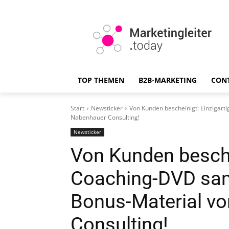
TOP THEMEN
B2B-MARKETING
CON
Start
Newsticker
Von Kunden bescheinigt: Einzigar
Nabenhauer Consulting!
Newsticker
Von Kunden besche
Coaching-DVD sa
Bonus-Material v
Consulting!