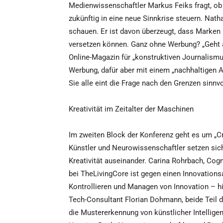
Medienwissenschaftler Markus Feiks fragt, ob
zukünftig in eine neue Sinnkrise steuern. Nath
schauen. Er ist davon überzeugt, dass Marken 
versetzen können. Ganz ohne Werbung? „Geht au
Online-Magazin für „konstruktiven Journalism
Werbung, dafür aber mit einem „nachhaltigen
Sie alle eint die Frage nach den Grenzen sinnv
Kreativität im Zeitalter der Maschinen
Im zweiten Block der Konferenz geht es um „Cre
Künstler und Neurowissenschaftler setzen sic
Kreativität auseinander. Carina Rohrbach, Cogn
bei TheLivingCore ist gegen einen Innovations
Kontrollieren und Managen von Innovation – h
Tech-Consultant Florian Dohmann, beide Teil d
die Mustererkennung von künstlicher Intellige