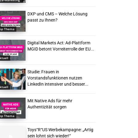
2B-Marketing
DXP und CMS – Welche Lösung
passt zu Ihnen?
op Thema
Digital Markets Act: Ad-Plattform
MGID betont Vorreiterrolle der EU...
ktuell
Studie: Frauen in
Vorstandsfunktionen nutzen
LinkedIn intensiver und besser...
ktuell
Mit Native Ads für mehr
Authentizität sorgen
op Thema
Toys“R“US Werbekampagne: „Artig
sein lohnt sich wieder!“