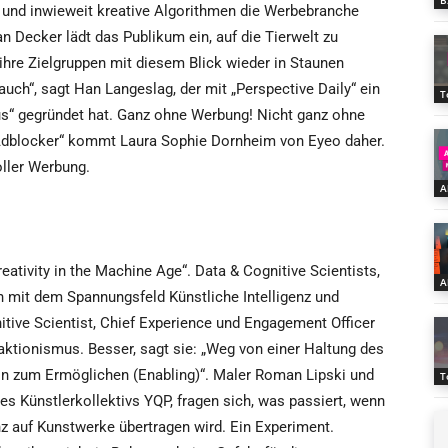
B
 und inwieweit kreative Algorithmen die Werbebranche
an Decker lädt das Publikum ein, auf die Tierwelt zu
ihre Zielgruppen mit diesem Blick wieder in Staunen
ch“, sagt Han Langeslag, der mit „Perspective Daily“ ein
T
us“ gegründet hat. Ganz ohne Werbung! Nicht ganz ohne
 Adblocker“ kommt Laura Sophie Dornheim von Eyeo daher.
oller Werbung.
A
ativity in the Machine Age“. Data & Cognitive Scientists,
A
h mit dem Spannungsfeld Künstliche Intelligenz und
itive Scientist, Chief Experience und Engagement Officer
aktionismus. Besser, sagt sie: „Weg von einer Haltung des
in zum Ermöglichen (Enabling)“. Maler Roman Lipski und
T
es Künstlerkollektivs YQP, fragen sich, was passiert, wenn
nz auf Kunstwerke übertragen wird. Ein Experiment.