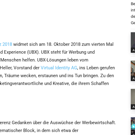
Be
in
de
Ge
z 2018
widmet sich am 18. Oktober 2018 zum vierten Mal
A
d Experience (UBX). UBX steht für Werbung und
rn Menschen helfen. UBX-Lösungen leben vom
Heller, Vorstand der
Virtual Identity AG
, ins Leben gerufen
en, Träume wecken, erstaunen und ins Tun bringen. Zu den
A
etingverantwortliche und Kreative, die ihrem Schaffen
A
ferenz Gedanken über die Auswüchse der Werbewirtschaft.
hematischer Block, in dem sich etwa der