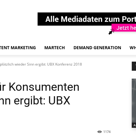
TENT MARKETING
MARTECH
DEMAND GENERATION
WH
ötzlich wieder Sinn ergibt: UBX Konferenz 2018
ür Konsumenten
inn ergibt: UBX
A
1174