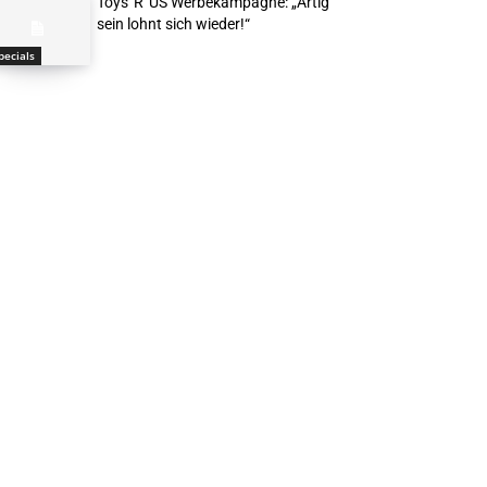
Toys“R“US Werbekampagne: „Artig
sein lohnt sich wieder!“
pecials