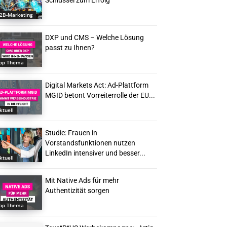
Schlüssel zum Erfolg
2B-Marketing
DXP und CMS – Welche Lösung
passt zu Ihnen?
op Thema
Digital Markets Act: Ad-Plattform
MGID betont Vorreiterrolle der EU...
ktuell
Studie: Frauen in
Vorstandsfunktionen nutzen
LinkedIn intensiver und besser...
ktuell
Mit Native Ads für mehr
Authentizität sorgen
op Thema