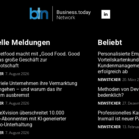
elle Meldungen
Beliebt
Petfood macht mit „Good Food. Good
Personalisierte Em
s große Geschäft zur
Vorteilskartenkun
otschaft
Kundenmanagement
erfolgreich ab
ER
7. August 2026
NEWSTICKER
20. März 
iele Unternehmen ihre Vermarktung
angehen – und warum das ihr
Methoden von Deve
m ausbremst
bedenklich?
ER
7. August 2026
NEWSTICKER
27. Dezem
leXvision überschreitet 10.000
Professionelles 
Abonnenten mit KI-generierter
Inxmail ist neuer 
o-Unterhaltung
NEWSTICKER
13. Febru
ER
7. August 2026