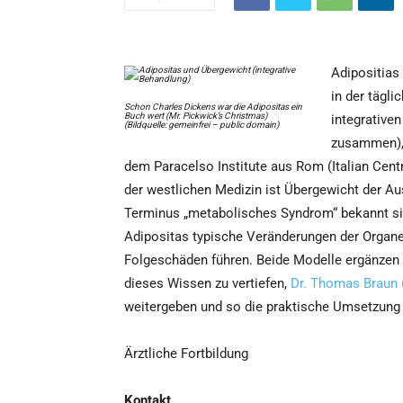
Adipositias
in der tägli
Schon Charles Dickens war die Adipositas ein
Buch wert (Mr. Pickwick’s Christmas)
integrative
(Bildquelle: gemeinfrei – public domain)
zusammen), 
dem Paracelso Institute aus Rom (Italian Cent
der westlichen Medizin ist Übergewicht der Au
Terminus „metabolisches Syndrom“ bekannt sin
Adipositas typische Veränderungen der Organe 
Folgeschäden führen. Beide Modelle ergänzen si
dieses Wissen zu vertiefen,
Dr. Thomas Braun 
weitergeben und so die praktische Umsetzung z
Ärztliche Fortbildung
Kontakt