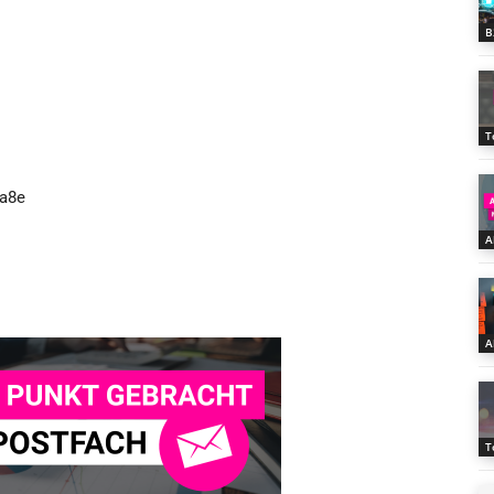
B
T
A
A
T