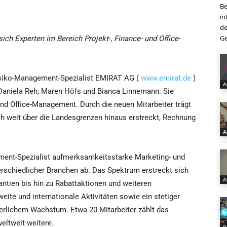
Be
in
de
Ge
ich Experten im Bereich Projekt-, Finance- und Office-
isiko-Management-Spezialist EMIRAT AG (
www.emirat.de
)
A
 Daniela Reh, Maren Höfs und Bianca Linnemann. Sie
nd Office-Management. Durch die neuen Mitarbeiter trägt
h weit über die Landesgrenzen hinaus erstreckt, Rechnung
A
ment-Spezialist aufmerksamkeitsstarke Marketing- und
chiedlicher Branchen ab. Das Spektrum erstreckt sich
A
ntien bis hin zu Rabattaktionen und weiteren
e und internationale Aktivitäten sowie ein stetiger
ierlichem Wachstum. Etwa 20 Mitarbeiter zählt das
eltweit weitere.