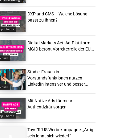
2B-Marketing
DXP und CMS – Welche Lösung
passt zu Ihnen?
op Thema
Digital Markets Act: Ad-Plattform
MGID betont Vorreiterrolle der EU...
ktuell
Studie: Frauen in
Vorstandsfunktionen nutzen
LinkedIn intensiver und besser...
ktuell
Mit Native Ads für mehr
Authentizität sorgen
op Thema
Toys“R“US Werbekampagne: „Artig
sein lohnt sich wieder!“