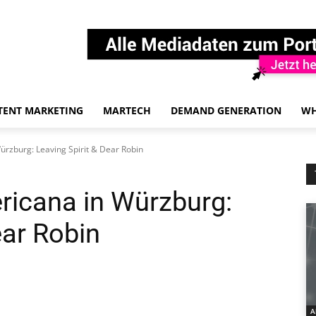
TENT MARKETING
MARTECH
DEMAND GENERATION
WH
ürzburg: Leaving Spirit & Dear Robin
ricana in Würzburg:
ear Robin
A