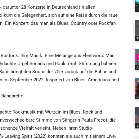
, darunter 28 Konzerte in Deutschland (in allen
B
blikum die Gelegenheit, sich auf eine Reise durch die raue
n. Ein Konzert, das man als Blues, Country oder Rockfan
T
s Rostock. Ihre Musik: Eine Melange aus Fleetwood Mac
urchdachte Orgel Sounds und Rock’n’Roll Stimmung bahnen
A
Band bringt den Sound der 70er zurück auf die Bühne und
en im September 2022. Inspiriert von Blues, Americana und
 Bandbreite.
A
machte Rockmusik mit Wurzeln im Blues, Rock und
unverwechselbare Stimme von Sängerin Paula Frecot, die
T
chende Vielfalt verleiht. Neben ihren Studio-
 Leaving Spirit (2022) konnten sie auch mit einem Live-