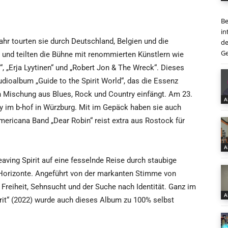
Be
in
ahr tourten sie durch Deutschland, Belgien und die
de
Ge
 und teilten die Bühne mit renommierten Künstlern wie
“, „Erja Lyytinen“ und „Robert Jon & The Wreck“. Dieses
Studioalbum „Guide to the Spirit World“, das die Essenz
 Mischung aus Blues, Rock und Country einfängt. Am 23.
A
y im b-hof in Würzburg. Mit im Gepäck haben sie auch
mericana Band „Dear Robin“ reist extra aus Rostock für
A
eaving Spirit auf eine fesselnde Reise durch staubige
Horizonte. Angeführt von der markanten Stimme von
 Freiheit, Sehnsucht und der Suche nach Identität. Ganz im
A
irit“ (2022) wurde auch dieses Album zu 100% selbst