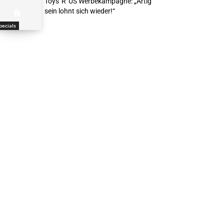
Toys“R“US Werbekampagne: „Artig
sein lohnt sich wieder!“
pecials