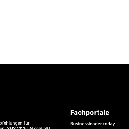
Fachportale
pfehlungen für
Businessleader.today
den: SHS VIVEON schließt