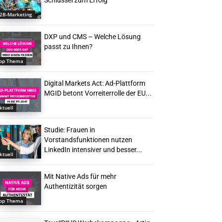
Schlüssel zum Erfolg
2B-Marketing
DXP und CMS – Welche Lösung
passt zu Ihnen?
op Thema
Digital Markets Act: Ad-Plattform
MGID betont Vorreiterrolle der EU...
ktuell
Studie: Frauen in
Vorstandsfunktionen nutzen
LinkedIn intensiver und besser...
ktuell
Mit Native Ads für mehr
Authentizität sorgen
op Thema