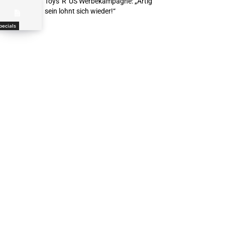
Toys“R“US Werbekampagne: „Artig
sein lohnt sich wieder!“
pecials