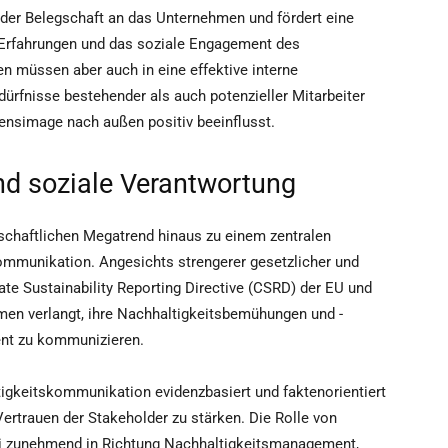
 der Belegschaft an das Unternehmen und fördert eine
re Erfahrungen und das soziale Engagement des
n müssen aber auch in eine effektive interne
ürfnisse bestehender als auch potenzieller Mitarbeiter
ensimage nach außen positiv beeinflusst.
nd soziale Verantwortung
lschaftlichen Megatrend hinaus zu einem zentralen
ommunikation. Angesichts strengerer gesetzlicher und
ate Sustainability Reporting Directive (CSRD) der EU und
men verlangt, ihre Nachhaltigkeitsbemühungen und -
ent zu kommunizieren.
tigkeitskommunikation evidenzbasiert und faktenorientiert
Vertrauen der Stakeholder zu stärken. Die Rolle von
i zunehmend in Richtung Nachhaltigkeitsmanagement,