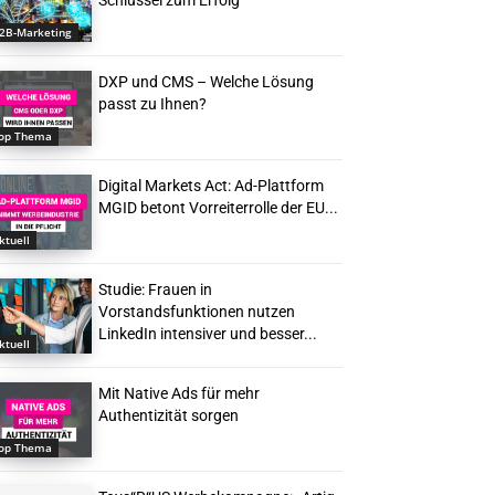
Schlüssel zum Erfolg
2B-Marketing
DXP und CMS – Welche Lösung
passt zu Ihnen?
op Thema
Digital Markets Act: Ad-Plattform
MGID betont Vorreiterrolle der EU...
ktuell
Studie: Frauen in
Vorstandsfunktionen nutzen
LinkedIn intensiver und besser...
ktuell
Mit Native Ads für mehr
Authentizität sorgen
op Thema