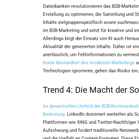
Datenbanken revolutionieren das B2B-Marketin
Erstellung zu optimieren, die Sammlung und St
Inhalte zielgruppenspezifisch sowie suchmasch
im B2B-Marketing und setzt für kreative und st
Allerdings birgt der Einsatz von KI auch Herau
Aktualität der generierten Inhalte. Daher ist e
unerlässlich, um Fehlinformationen zu vermeid
fester Bestandteil des modernen Marketings
u
Technologien ignorieren, gehen das Risiko ein,
Trend 4: Die Macht der S
Im dynamischen Umfeld der B2B-Kommunikation
Bedeutung.
LinkedIn dominiert weiterhin als S
Plattformen wie XING und Twitter-Nachfolger X
Aufschwung und fordert traditionelle Netzwerk
und die Vielfalt an Content-Formaten. Diese En