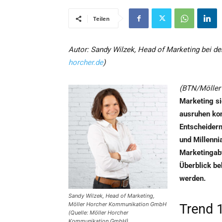
Teilen
Autor: Sandy Wilzek, Head of Marketing bei 
horcher.de
)
(BTN/Möller
Marketing si
ausruhen kon
Entscheidern
und Millenni
Marketingab
Überblick be
werden.
Sandy Wilzek, Head of Marketing,
Möller Horcher Kommunikation GmbH
Trend 1
(Quelle: Möller Horcher
Kommunikation GmbH)