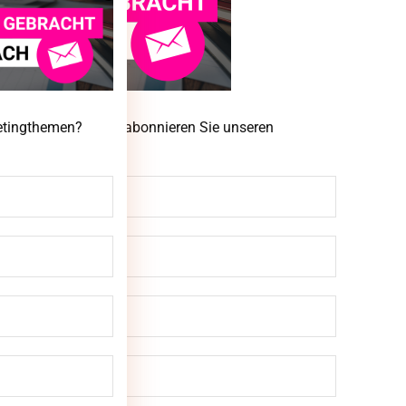
ketingthemen? Dann abonnieren Sie unseren
ketingthemen?