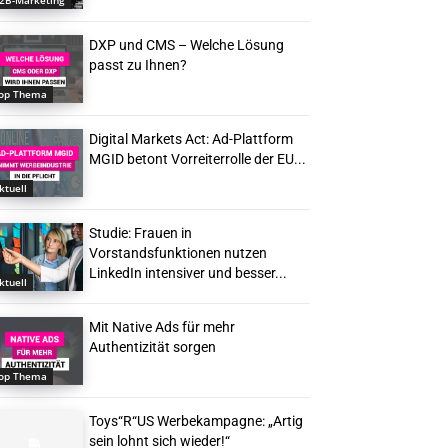
2B-Marketing
DXP und CMS – Welche Lösung
passt zu Ihnen?
op Thema
Digital Markets Act: Ad-Plattform
MGID betont Vorreiterrolle der EU...
ktuell
Studie: Frauen in
Vorstandsfunktionen nutzen
LinkedIn intensiver und besser...
ktuell
Mit Native Ads für mehr
Authentizität sorgen
op Thema
Toys“R“US Werbekampagne: „Artig
sein lohnt sich wieder!“