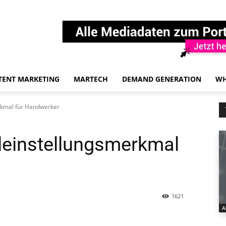
TENT MARKETING
MARTECH
DEMAND GENERATION
WH
erkmal für Handwerker
lleinstellungsmerkmal
1621
A