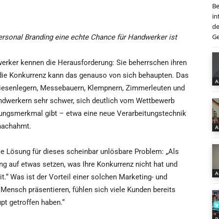
Be
in
de
Ge
sonal Branding eine echte Chance für Handwerker ist
erker kennen die Herausforderung: Sie beherrschen ihren
 die Konkurrenz kann das genauso von sich behaupten. Das
A
iesenlegern, Messebauern, Klempnern, Zimmerleuten und
dwerkern sehr schwer, sich deutlich vom Wettbewerb
llungsmerkmal gibt – etwa eine neue Verarbeitungstechnik
 nachahmt.
A
 Lösung für dieses scheinbar unlösbare Problem: „Als
g auf etwas setzen, was Ihre Konkurrenz nicht hat und
A
.“ Was ist der Vorteil einer solchen Marketing- und
Mensch präsentieren, fühlen sich viele Kunden bereits
pt getroffen haben.“