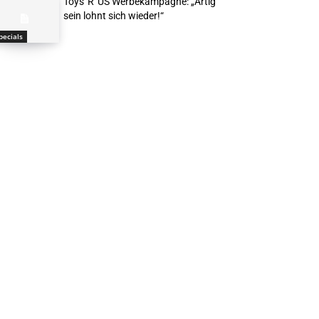
Toys“R“US Werbekampagne: „Artig
sein lohnt sich wieder!“
pecials