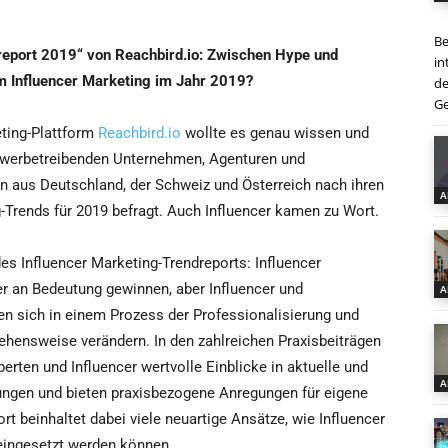
Be
report 2019“ von Reachbird.io: Zwischen Hype und
in
im Influencer Marketing im Jahr 2019?
de
Ge
eting-Plattform
Reachbird.io
wollte es genau wissen und
 werbetreibenden Unternehmen, Agenturen und
n aus Deutschland, der Schweiz und Österreich nach ihren
A
-Trends für 2019 befragt. Auch Influencer kamen zu Wort.
es Influencer Marketing-Trendreports: Influencer
er an Bedeutung gewinnen, aber Influencer und
A
n sich in einem Prozess der Professionalisierung und
hensweise verändern. In den zahlreichen Praxisbeiträgen
perten und Influencer wertvolle Einblicke in aktuelle und
A
ungen und bieten praxisbezogene Anregungen für eigene
ort beinhaltet dabei viele neuartige Ansätze, wie Influencer
eingesetzt werden können.