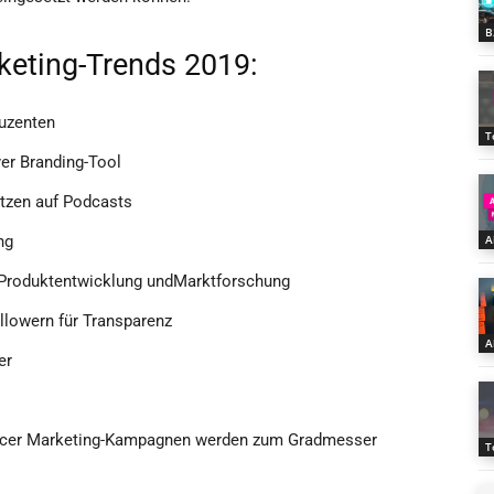
B
keting-Trends 2019:
duzenten
T
yer Branding-Tool
etzen auf Podcasts
ng
A
ür Produktentwicklung undMarktforschung
ollowern für Transparenz
A
er
encer Marketing-Kampagnen werden zum Gradmesser
T