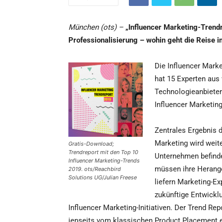
München (ots) –
„Influencer Marketing-Trend
Professionalisierung – wohin geht die Reise 
Die Influencer Mark
hat 15 Experten aus
Technologieanbieter
Influencer Marketing
Zentrales Ergebnis d
Marketing wird weit
Gratis-Download;
Trendreport mit den Top 10
Unternehmen befinde
Influencer Marketing-Trends
müssen ihre Herange
2019. ots/Reachbird
Solutions UG/Julian Freese
liefern Marketing-Ex
zukünftige Entwickl
Influencer Marketing-Initiativen. Der Trend Rep
jenseits vom klassischen Product Placement 