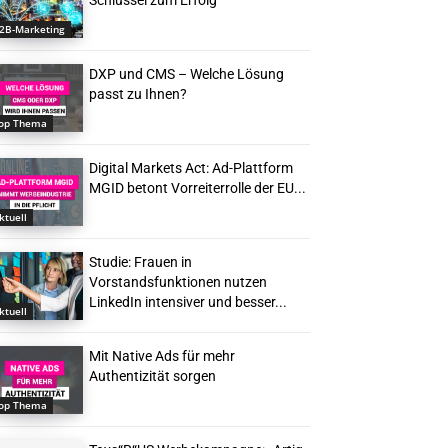
Schlüssel zum Erfolg
2B-Marketing
DXP und CMS – Welche Lösung
passt zu Ihnen?
op Thema
Digital Markets Act: Ad-Plattform
MGID betont Vorreiterrolle der EU...
ktuell
Studie: Frauen in
Vorstandsfunktionen nutzen
LinkedIn intensiver und besser...
ktuell
Mit Native Ads für mehr
Authentizität sorgen
op Thema