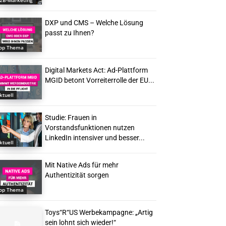
2B-Marketing
DXP und CMS – Welche Lösung
passt zu Ihnen?
op Thema
Digital Markets Act: Ad-Plattform
MGID betont Vorreiterrolle der EU...
ktuell
Studie: Frauen in
Vorstandsfunktionen nutzen
LinkedIn intensiver und besser...
ktuell
Mit Native Ads für mehr
Authentizität sorgen
op Thema
Toys“R“US Werbekampagne: „Artig
sein lohnt sich wieder!“