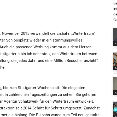
Be
in
de
Ge
. November 2015 verwandelt die Eisbahn „Wintertraum“
rter Schlossplatz wieder in ein stimmungsvolles
A
. Auch die passende Werbung kommt aus dem Herzen
tuttgarterin bin ich sehr stolz, den Wintertraum betreuen
tung, die jedes Jahr rund eine Million Besucher anzieht“,
hel.
A
ng, bis zum Stuttgarter Wochenblatt: Die eleganten
A
it in zahlreichen Tageszeitungen zu sehen. Sie gehören
er Agentur Schatzwerk für den Wintertraum entwickelt.
raktion seit 2014 Schritt für Schritt umgesetzt. Zunächst
ner als bislang. Die Eisbahn wurde zum Teil neu gestaltet