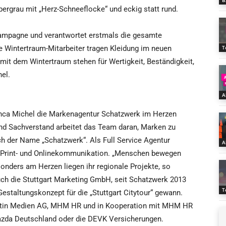
B
ergrau mit „Herz-Schneeflocke“ und eckig statt rund.
kampagne und verantwortet erstmals die gesamte
e Wintertraum-Mitarbeiter tragen Kleidung im neuen
T
it dem Wintertraum stehen für Wertigkeit, Beständigkeit,
el.
A
nca Michel die Markenagentur Schatzwerk im Herzen
 und Sachverstand arbeitet das Team daran, Marken zu
 der Name „Schatzwerk“. Als Full Service Agentur
A
, Print- und Onlinekommunikation. „Menschen bewegen
sonders am Herzen liegen ihr regionale Projekte, so
ch die Stuttgart Marketing GmbH, seit Schatzwerk 2013
T
staltungskonzept für die „Stuttgart Citytour“ gewann.
antin Medien AG, MHM HR und in Kooperation mit MHM HR
zda Deutschland oder die DEVK Versicherungen.