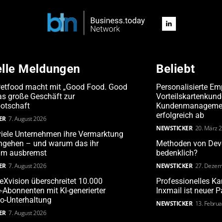
elle Meldungen
Beliebt
Petfood macht mit „Good Food. Good
Personalisierte Em
s große Geschäft zur
Vorteilskartenkun
otschaft
Kundenmanagement
erfolgreich ab
ER
7. August 2026
NEWSTICKER
20. März 
iele Unternehmen ihre Vermarktung
angehen – und warum das ihr
Methoden von Deve
m ausbremst
bedenklich?
ER
7. August 2026
NEWSTICKER
27. Dezem
leXvision überschreitet 10.000
Professionelles 
Abonnenten mit KI-generierter
Inxmail ist neuer 
o-Unterhaltung
NEWSTICKER
13. Febru
ER
7. August 2026