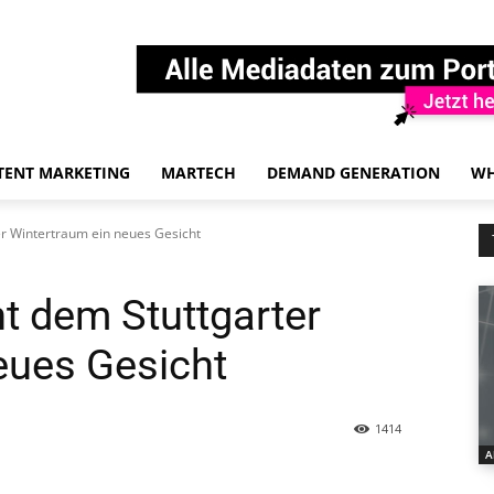
TENT MARKETING
MARTECH
DEMAND GENERATION
WH
er Wintertraum ein neues Gesicht
t dem Stuttgarter
eues Gesicht
1414
A