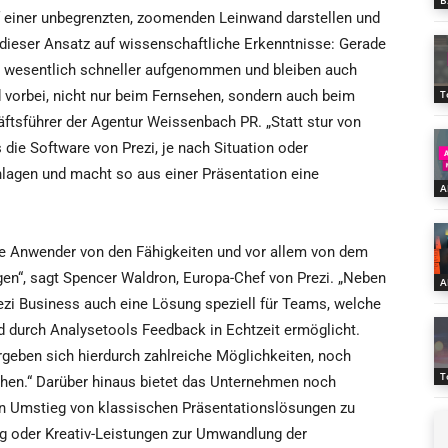
B
 einer unbegrenzten, zoomenden Leinwand darstellen und
 dieser Ansatz auf wissenschaftliche Erkenntnisse: Gerade
n wesentlich schneller aufgenommen und bleiben auch
d vorbei, nicht nur beim Fernsehen, sondern auch beim
T
ftsführer der Agentur Weissenbach PR. „Statt stur von
s die Software von Prezi, je nach Situation oder
lagen und macht so aus einer Präsentation eine
A
elle Anwender von den Fähigkeiten und vor allem von dem
en“, sagt Spencer Waldron, Europa-Chef von Prezi. „Neben
A
rezi Business auch eine Lösung speziell für Teams, welche
 durch Analysetools Feedback in Echtzeit ermöglicht.
rgeben sich hierdurch zahlreiche Möglichkeiten, noch
T
ehen.“ Darüber hinaus bietet das Unternehmen noch
en Umstieg von klassischen Präsentationslösungen zu
ing oder Kreativ-Leistungen zur Umwandlung der