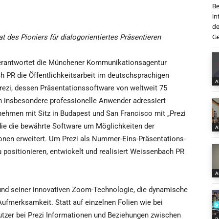
Be
in
de
Ge
des Pioniers für dialogorientiertes Präsentieren
erantwortet die Münchener Kommunikationsagentur
 PR die Öffentlichkeitsarbeit im deutschsprachigen
A
ezi, dessen Präsentationssoftware von weltweit 75
en insbesondere professionelle Anwender adressiert
nehmen mit Sitz in Budapest und San Francisco mit „Prezi
die die bewährte Software um Möglichkeiten der
A
nen erweitert. Um Prezi als Nummer-Eins-Präsentations-
 positionieren, entwickelt und realisiert Weissenbach PR
A
und seiner innovativen Zoom-Technologie, die dynamische
Aufmerksamkeit. Statt auf einzelnen Folien wie bei
zer bei Prezi Informationen und Beziehungen zwischen