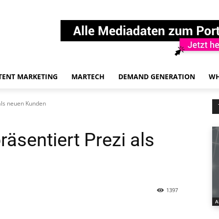
TENT MARKETING
MARTECH
DEMAND GENERATION
WH
als neuen Kunden
äsentiert Prezi als
1397
A