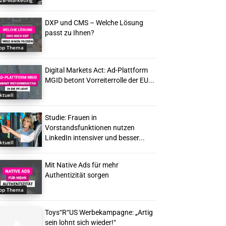
2B-Marketing
DXP und CMS – Welche Lösung
passt zu Ihnen?
op Thema
Digital Markets Act: Ad-Plattform
MGID betont Vorreiterrolle der EU...
ktuell
Studie: Frauen in
Vorstandsfunktionen nutzen
LinkedIn intensiver und besser...
ktuell
Mit Native Ads für mehr
Authentizität sorgen
op Thema
Toys“R“US Werbekampagne: „Artig
sein lohnt sich wieder!“