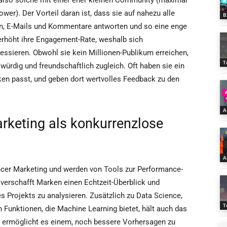
, also solche mit einer eher kleinen Community (maximal
ower). Der Vorteil daran ist, dass sie auf nahezu alle
B
n, E-Mails und Kommentare antworten und so eine enge
erhöht ihre Engagement-Rate, weshalb sich
ressieren. Obwohl sie kein Millionen-Publikum erreichen,
T
würdig und freundschaftlich zugleich. Oft haben sie ein
rken passt, und geben dort wertvolles Feedback zu den
A
arketing als konkurrenzlose
A
encer Marketing und werden von Tools zur Performance-
 verschafft Marken einen Echtzeit-Überblick und
s Projekts zu analysieren. Zusätzlich zu Data Science,
T
 Funktionen, die Machine Learning bietet, hält auch das
s ermöglicht es einem, noch bessere Vorhersagen zu