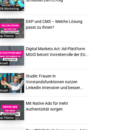
Schlüssel zum Erfolg
2B-Marketing
DXP und CMS – Welche Lösung
passt zu Ihnen?
op Thema
Digital Markets Act: Ad-Plattform
MGID betont Vorreiterrolle der EU...
ktuell
Studie: Frauen in
Vorstandsfunktionen nutzen
LinkedIn intensiver und besser...
ktuell
Mit Native Ads für mehr
Authentizität sorgen
op Thema