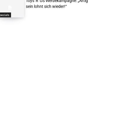
Toys“R“US Werbekampagne: „Artig
sein lohnt sich wieder!“
pecials