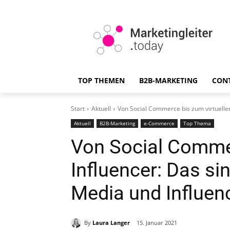
TOP THEMEN
B2B-MARKETING
CON
Start
Aktuell
Von Social Commerce bis zum virtuellen 
Aktuell
B2B-Marketing
e-Commerce
Top Thema
Von Social Commer
Influencer: Das sin
Media und Influen
By
Laura Langer
15. Januar 2021