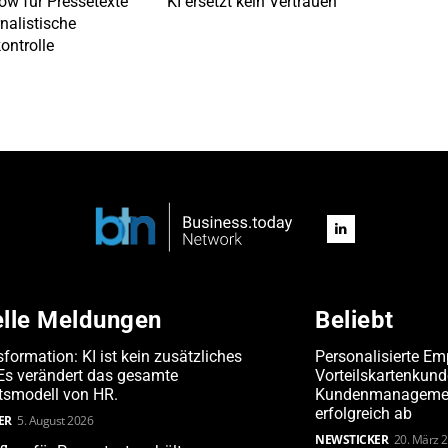
ow für Pressetexte
KI ersetzt kein Vertrauen
rnalistische
ontrolle
elle Meldungen
Beliebt
formation: KI ist kein zusätzliches
Personalisierte Em
 Es verändert das gesamte
Vorteilskartenkun
tsmodell von HR.
Kundenmanagement
erfolgreich ab
ER
5. August 2026
NEWSTICKER
20. März 