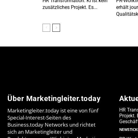
HR Transformation: KI ist kein
PR-Workfl
zusätzliches Projekt. Es...
erhält jou
Qualitätsk
Über Marketingleiter.today
Aktu
Marketingleiter.today ist eine von fünf
HR Trans
Projekt.
Special-Interest-Seiten des
Geschäf
Business.today Networks und richtet
NEWSTICK
sich an Marketingleiter und