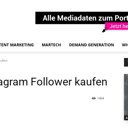
TENT MARKETING
MARTECH
DEMAND GENERATION
WH
aufen
agram Follower kaufen
1464
A