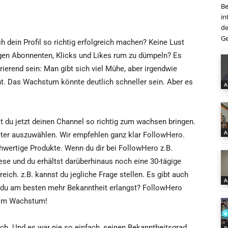
Be
in
de
Ge
ch dein Profil so richtig erfolgreich machen? Keine Lust
gen Abonnenten, Klicks und Likes rum zu dümpeln? Es
rierend sein: Man gibt sich viel Mühe, aber irgendwie
. Das Wachstum könnte deutlich schneller sein. Aber es
A
 du jetzt deinen Channel so richtig zum wachsen bringen.
A
ieter auszuwählen. Wir empfehlen ganz klar FollowHero.
hwertige Produkte. Wenn du dir bei FollowHero z.B.
se und du erhältst darüberhinaus noch eine 30-tägige
reich. z.B. kannst du jegliche Frage stellen. Es gibt auch
A
e du am besten mehr Bekanntheit erlangst? FollowHero
 beim Wachstum!
ch. Und es war nie so einfach, seinen Bekanntheitsgrad