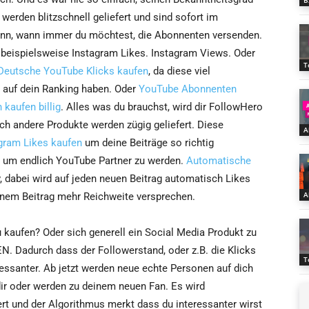
B
werden blitzschnell geliefert und sind sofort im
dann, wann immer du möchtest, die Abonnenten versenden.
 beispielsweise Instagram Likes. Instagram Views. Oder
T
Deutsche YouTube Klicks kaufen
, da diese viel
s auf dein Ranking haben. Oder
YouTube Abonnenten
kaufen billig
. Alles was du brauchst, wird dir FollowHero
uch andere Produkte werden zügig geliefert. Diese
A
gram Likes kaufen
um deine Beiträge so richtig
, um endlich YouTube Partner zu werden.
Automatische
v, dabei wird auf jeden neuen Beitrag automatisch Likes
A
inem Beitrag mehr Reichweite versprechen.
 kaufen? Oder sich generell ein Social Media Produkt zu
. Dadurch dass der Followerstand, oder z.B. die Klicks
T
ressanter. Ab jetzt werden neue echte Personen auf dich
dir oder werden zu deinem neuen Fan. Es wird
rt und der Algorithmus merkt dass du interessanter wirst