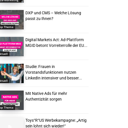
2B-Marketing
DXP und CMS – Welche Lösung
passt zu Ihnen?
op Thema
Digital Markets Act: Ad-Plattform
MGID betont Vorreiterrolle der EU...
ktuell
Studie: Frauen in
Vorstandsfunktionen nutzen
LinkedIn intensiver und besser...
ktuell
Mit Native Ads für mehr
Authentizität sorgen
op Thema
Toys“R“US Werbekampagne: „Artig
sein lohnt sich wieder!“