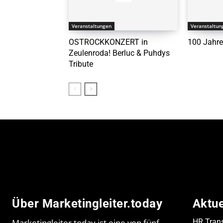
Veranstaltungen
Veranstaltun
OSTROCKKONZERT in
100 Jahre
Zeulenroda! Berluc & Puhdys
Tribute
Über Marketingleiter.today
Aktu
Marketingleiter.today ist eine von fünf
HR Trans