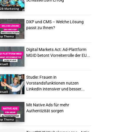
Schlüssel zum Erfolg
2B-Marketing
DXP und CMS – Welche Lösung
passt zu Ihnen?
op Thema
Digital Markets Act: Ad-Plattform
MGID betont Vorreiterrolle der EU...
ktuell
Studie: Frauen in
Vorstandsfunktionen nutzen
LinkedIn intensiver und besser...
ktuell
Mit Native Ads für mehr
Authentizität sorgen
op Thema