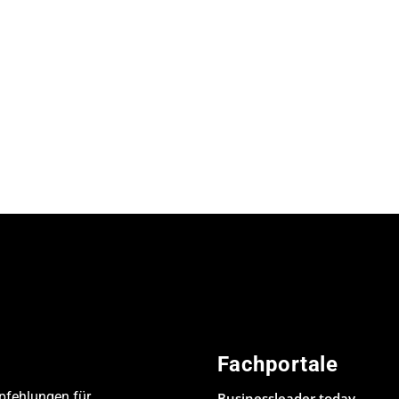
Fachportale
pfehlungen für
Businessleader.today