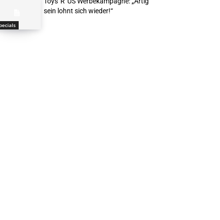
Toys“R“US Werbekampagne: „Artig
sein lohnt sich wieder!“
pecials