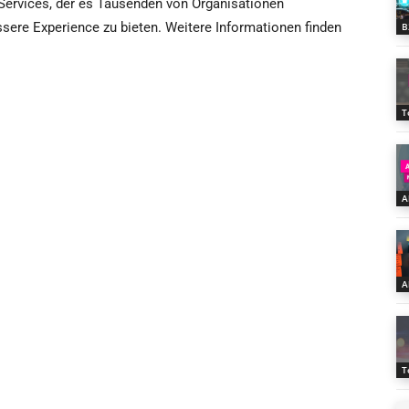
 Services, der es Tausenden von Organisationen
ssere Experience zu bieten. Weitere Informationen finden
B
T
A
A
T