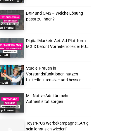
2B-Marketing
DXP und CMS – Welche Lösung
passt zu Ihnen?
op Thema
Digital Markets Act: Ad-Plattform
MGID betont Vorreiterrolle der EU...
ktuell
Studie: Frauen in
Vorstandsfunktionen nutzen
LinkedIn intensiver und besser...
ktuell
Mit Native Ads für mehr
Authentizität sorgen
op Thema
Toys“R“US Werbekampagne: „Artig
sein lohnt sich wieder!“