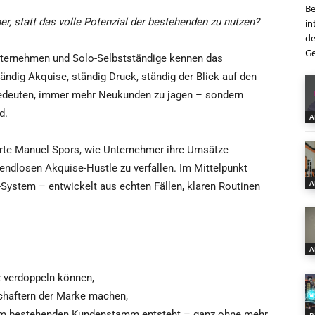
Be
r, statt das volle Potenzial der bestehenden zu nutzen?
in
de
Ge
nternehmen und Solo-Selbstständige kennen das
ändig Akquise, ständig Druck, ständig der Blick auf den
deuten, immer mehr Neukunden zu jagen – sondern
d.
A
perte Manuel Spors, wie Unternehmer ihre Umsätze
n endlosen Akquise-Hustle zu verfallen. Im Mittelpunkt
A
-System – entwickelt aus echten Fällen, klaren Routinen
A
 verdoppeln können,
haftern der Marke machen,
m bestehenden Kundenstamm entsteht – ganz ohne mehr