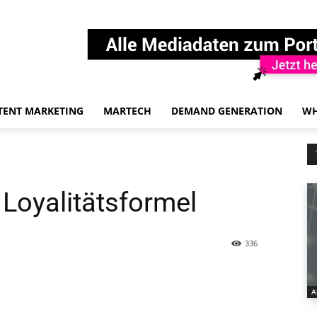
TENT MARKETING
MARTECH
DEMAND GENERATION
WH
 Loyalitätsformel
336
A