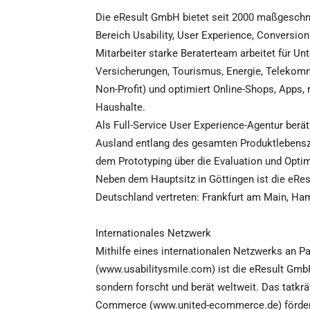
Die eResult GmbH bietet seit 2000 maßgeschn
Bereich Usability, User Experience, Conversio
Mitarbeiter starke Beraterteam arbeitet für U
Versicherungen, Tourismus, Energie, Telekom
Non-Profit) und optimiert Online-Shops, Apps
Haushalte.
Als Full-Service User Experience-Agentur ber
Ausland entlang des gesamten Produktlebensz
dem Prototyping über die Evaluation und Optimi
Neben dem Hauptsitz in Göttingen ist die eRes
Deutschland vertreten: Frankfurt am Main, Ham
Internationales Netzwerk
Mithilfe eines internationalen Netzwerks an Pa
(www.usabilitysmile.com) ist die eResult Gmb
sondern forscht und berät weltweit. Das tatkr
Commerce (www.united-ecommerce.de) fördert