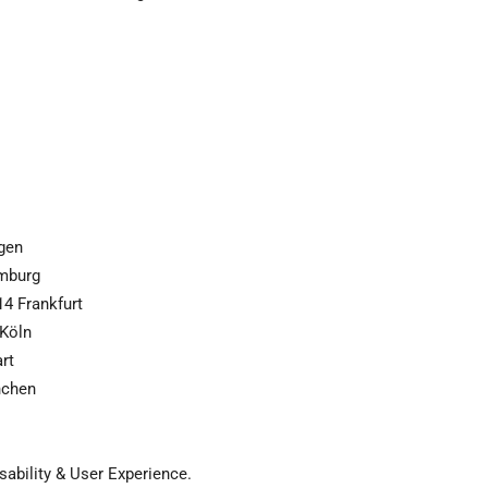
gen
amburg
14 Frankfurt
 Köln
art
nchen
bility & User Experience.