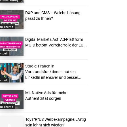
2B-Marketing
DXP und CMS – Welche Lösung
passt zu Ihnen?
op Thema
Digital Markets Act: Ad-Plattform
MGID betont Vorreiterrolle der EU...
ktuell
Studie: Frauen in
Vorstandsfunktionen nutzen
LinkedIn intensiver und besser...
ktuell
Mit Native Ads für mehr
Authentizität sorgen
op Thema
Toys“R“US Werbekampagne: „Artig
sein lohnt sich wieder!“