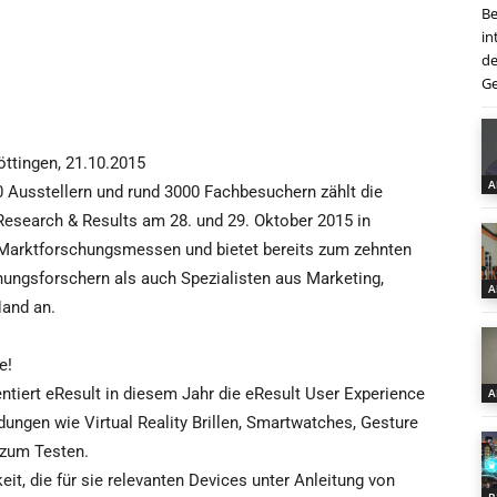
Be
in
de
Ge
ttingen, 21.10.2015
A
0 Ausstellern und rund 3000 Fachbesuchern zählt die
Research & Results am 28. und 29. Oktober 2015 in
 Marktforschungsmessen und bietet bereits zum zehnten
nungsforschern als auch Spezialisten aus Marketing,
A
Hand an.
e!
ntiert eResult in diesem Jahr die eResult User Experience
A
ngen wie Virtual Reality Brillen, Smartwatches, Gesture
zum Testen.
it, die für sie relevanten Devices unter Anleitung von