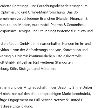
eiderte Beratungs- und Forschungsdienstleistungen im
n Optimierung und Online-Marktforschung. Das 35
nternehmen verschiedener Branchen (Handel, Finanzen &
munikation, Medien, Automobil, Pharma & Gesundheit,
, responsive Designs und Steuerungssysteme für PKWs und
ät die eResult GmbH seine namenhaften Kunden im In- und
yklus – von der Anforderungs-analyse, Konzeption und
erung bis hin zur kontinuierlichen Erfolgskontrolle.
ult GmbH aktuell an fünf weiteren Standorten in
burg, Köln, Stuttgart und München.
rtnern und der Mitgliedschaft in der Usability Smile Union
H nicht nur auf den deutschsprachigen Markt beschränkt,
äftige Engagement im Full Service-Netzwerk United E-
 diese Entwicklung.