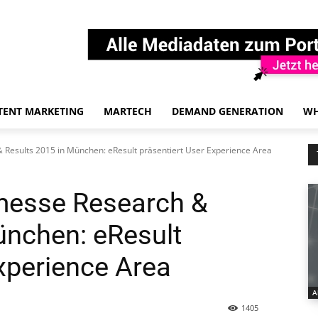
TENT MARKETING
MARTECH
DEMAND GENERATION
WH
Results 2015 in München: eResult präsentiert User Experience Area
messe Research &
ünchen: eResult
xperience Area
A
1405