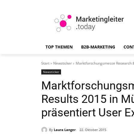
TOP THEMEN
B2B-MARKETING
CON
Start
Newsticker
Marktforschungsmesse Research & 
Newsticker
Marktforschungs
Results 2015 in M
präsentiert User E
By
Laura Langer
22. Oktober 2015