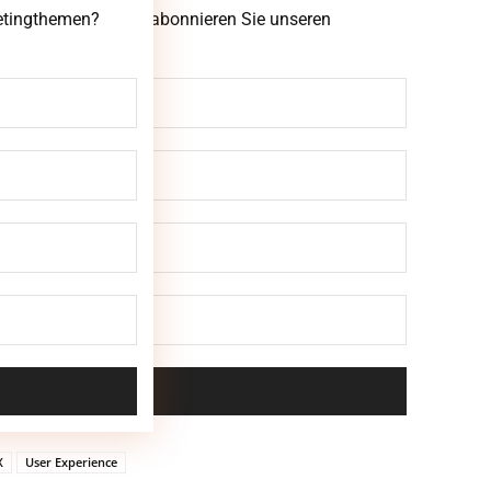
ketingthemen? Dann abonnieren Sie unseren
ketingthemen?
X
User Experience