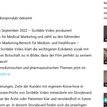
Be
in
de
Ge
dizinprodukt bekannt
September 2022 – Scribble Video produziert
s für Medical Marketing und zählt zu den führenden
A
m Marketing-Bereich für Medizin- und Healthcare –
cribble Video klärt die wichtigsten Eckdaten vorab mit
 Botschaft so in Bilder, dass der Film perfekt zu seinem
asst!
A
 medizinischen und pharmazeutischen Themen jetzt im
medical
A
rderungen, Ziele der Kunden mit eigenem Know-how in
care-Profis von Scribble Video entwickeln ein Storyboard,
pe der Ärzte oder Patienten klar und verständlich in Szene
m an. In diesem Storyboard finden sich die jeweiligen