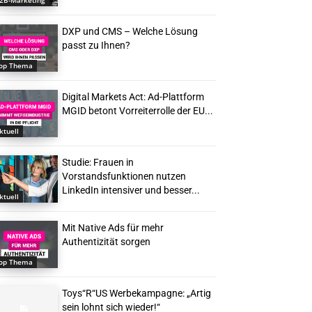
2B-Marketing
DXP und CMS – Welche Lösung
passt zu Ihnen?
op Thema
Digital Markets Act: Ad-Plattform
MGID betont Vorreiterrolle der EU...
ktuell
Studie: Frauen in
Vorstandsfunktionen nutzen
LinkedIn intensiver und besser...
ktuell
Mit Native Ads für mehr
Authentizität sorgen
op Thema
Toys“R“US Werbekampagne: „Artig
sein lohnt sich wieder!“