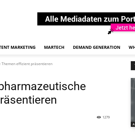
TENT MARKETING
MARTECH
DEMAND GENERATION
WH
 Themen effizient präsentieren
 pharmazeutische
räsentieren
1279
A