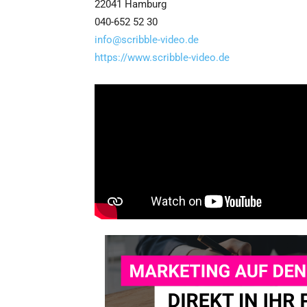
22041 Hamburg
040-652 52 30
info@scribble-video.de
https://www.scribble-video.de