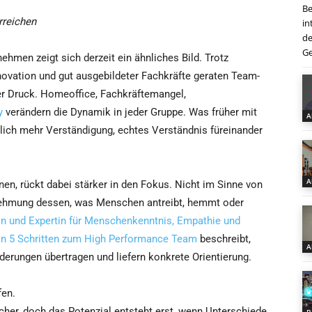
Be
rreichen
in
de
Ge
nehmen zeigt sich derzeit ein ähnliches Bild. Trotz
novation und gut ausgebildeter Fachkräfte geraten Team-
er Druck. Homeoffice, Fachkräftemangel,
y
verändern die Dynamik in jeder Gruppe. Was früher mit
A
utlich mehr Verständigung, echtes Verständnis füreinander
A
en, rückt dabei stärker in den Fokus. Nicht im Sinne von
nehmung dessen, was Menschen antreibt, hemmt oder
in und Expertin für Menschenkenntnis, Empathie und
 In 5 Schritten zum High Performance Team
beschreibt,
A
derungen übertragen und liefern konkrete Orientierung.
fen.
cher, doch das Potenzial entsteht erst, wenn Unterschiede