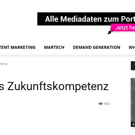
TENT MARKETING
MARTECH
DEMAND GENERATION
WH
tenz
s Zukunftskompetenz
412
A