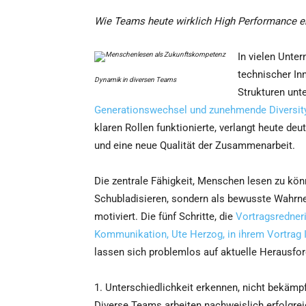
Wie Teams heute wirklich High Performance e
In vielen Unter
technischer In
Dynamik in diversen Teams
Strukturen unt
Generationswechsel und zunehmende Diversit
klaren Rollen funktionierte, verlangt heute de
und eine neue Qualität der Zusammenarbeit.
Die zentrale Fähigkeit, Menschen lesen zu könn
Schubladisieren, sondern als bewusste Wahr
motiviert. Die fünf Schritte, die
Vortragsredner
Kommunikation, Ute Herzog, in ihrem Vortrag
lassen sich problemlos auf aktuelle Herausfor
1. Unterschiedlichkeit erkennen, nicht bekämp
Diverse Teams arbeiten nachweislich erfolgrei