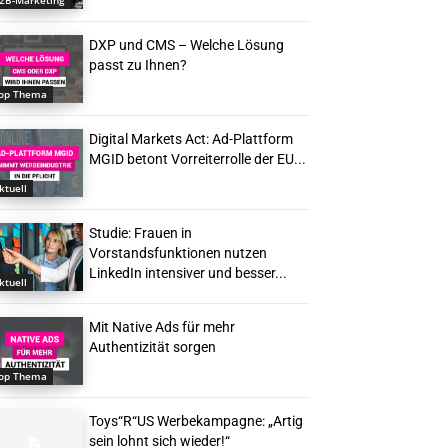
2B-Marketing
DXP und CMS – Welche Lösung
passt zu Ihnen?
op Thema
Digital Markets Act: Ad-Plattform
MGID betont Vorreiterrolle der EU...
ktuell
Studie: Frauen in
Vorstandsfunktionen nutzen
LinkedIn intensiver und besser...
ktuell
Mit Native Ads für mehr
Authentizität sorgen
op Thema
Toys“R“US Werbekampagne: „Artig
sein lohnt sich wieder!“