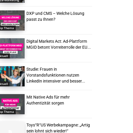
2B-Marketing
DXP und CMS – Welche Lösung
passt zu Ihnen?
op Thema
Digital Markets Act: Ad-Plattform
MGID betont Vorreiterrolle der EU...
ktuell
Studie: Frauen in
Vorstandsfunktionen nutzen
LinkedIn intensiver und besser...
ktuell
Mit Native Ads für mehr
Authentizität sorgen
op Thema
Toys“R“US Werbekampagne: „Artig
sein lohnt sich wieder!“