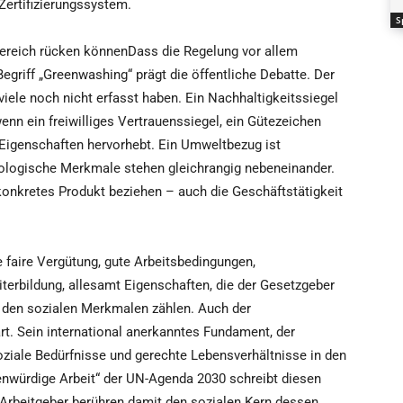
ertifizierungssystem.
S
reich rücken könnenDass die Regelung vor allem
egriff „Greenwashing“ prägt die öffentliche Debatte. Der
viele noch nicht erfasst haben. Ein Nachhaltigkeitssiegel
 wenn ein freiwilliges Vertrauenssiegel, ein Gütezeichen
 Eigenschaften hervorhebt. Ein Umweltbezug ist
ökologische Merkmale stehen gleichrangig nebeneinander.
onkretes Produkt beziehen – auch die Geschäftstätigkeit
 faire Vergütung, gute Arbeitsbedingungen,
iterbildung, allesamt Eigenschaften, die der Gesetzgeber
u den sozialen Merkmalen zählen. Auch der
art. Sein international anerkanntes Fundament, der
soziale Bedürfnisse und gerechte Lebensverhältnisse in den
enwürdige Arbeit“ der UN-Agenda 2030 schreibt diesen
 Arbeitgeber berühren damit den sozialen Kern dessen,