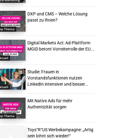
2B-Marketing
DXP und CMS – Welche Lösung
passt zu Ihnen?
op Thema
Digital Markets Act: Ad-Plattform
MGID betont Vorreiterrolle der EU...
ktuell
Studie: Frauen in
Vorstandsfunktionen nutzen
LinkedIn intensiver und besser...
ktuell
Mit Native Ads für mehr
Authentizität sorgen
op Thema
Toys“R“US Werbekampagne: „Artig
sein lohnt sich wieder!“