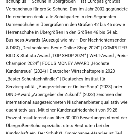
schuhplus – Schuhe in Übergrößen – ist Europas größtes
Versandhaus für große Schuhe. Das im Jahr 2002 gegründete
Unternehmen deckt alle Schuhparten in den Segmenten
Damenschuhe in Übergrößen in den Größen 42 bis 46 sowie
Herrenschuhe in Übergrößen in den Größen 46 bis 54 ab.
Business-Awards (Auszug) wie ntv – Der Nachrichtensender
& DISQ „Deutschlands Beste Online-Shop 2024“ | COMPUTER
BILD & Statista Award „TOP SHOP 2024“ | WELT-Award „Preis-
Champion 2024“ | FOCUS MONEY AWARD „Höchste
Kundentreue“ (2024) | Deutscher Wirtschaftspreis 2023
„Bester Schuhfachhändler“ | Deutsches Institut für
Servicequalität „Ausgezeichneter Online-Shop“ (2023) oder
DIND-Award „Arbeitgeber der Zukunft“ (2023) zeichnen den
international ausgezeichneten Nischenanbieter qualitativ wie
quantitativ aus. Mit einer Kundenzufriedenheit von 99,28
Prozent resultierend aus über 30.000 Bewertungen nimmt der
Übergrößen-Schuhspezialist stets Bestnoten bei der
Kundschaft ein. Der SchuhXL Omnichannel-Händler ist Teil