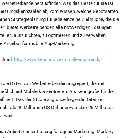
erbetreibende herausfinden, was das Beste für sie ist.
er Leistungskennzahlen ab, vom Wissen, welche Gebotsarten
ernen Strategieplanung für jede einzelne Zielgruppe, die sie
te™ bietet Werbetreibenden alle notwendigen Lösungen,
llen, auszurichten, zu optimieren und zu verwalten –
te Angebot für mobile App-Marketing.
wnload:
http://www.kenshoo.de/mobile-app-trends/
 die Daten von Werbetreibenden aggregiert, die mit
eßlich auf Mobile konzentrieren. Als Kenngröße für die
efiniert. Das der Studie zugrunde liegende Datenset
hr als 40 Millionen US-Dollar sowie über 25 Millionen
ltweit.
de Anbieter einer Lösung für agiles Marketing. Marken,