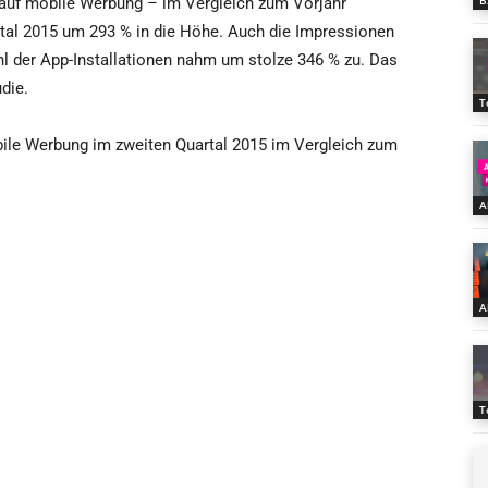
B
uf mobile Werbung – im Vergleich zum Vorjahr
al 2015 um 293 % in die Höhe. Auch die Impressionen
hl der App-Installationen nahm um stolze 346 % zu. Das
die.
T
bile Werbung im zweiten Quartal 2015 im Vergleich zum
A
A
T