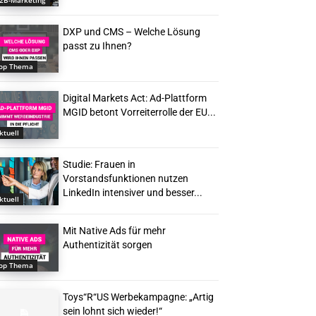
2B-Marketing
DXP und CMS – Welche Lösung
passt zu Ihnen?
op Thema
Digital Markets Act: Ad-Plattform
MGID betont Vorreiterrolle der EU...
ktuell
Studie: Frauen in
Vorstandsfunktionen nutzen
LinkedIn intensiver und besser...
ktuell
Mit Native Ads für mehr
Authentizität sorgen
op Thema
Toys“R“US Werbekampagne: „Artig
sein lohnt sich wieder!“