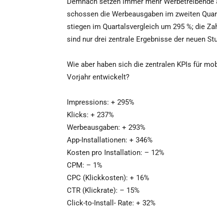
Demnach setzen immer mehr Werbetreibende a
schossen die Werbeausgaben im zweiten Quart
stiegen im Quartalsvergleich um 295 %; die Za
sind nur drei zentrale Ergebnisse der neuen Stu
Wie aber haben sich die zentralen KPIs für mo
Vorjahr entwickelt?
Impressions: + 295%
Klicks: + 237%
Werbeausgaben: + 293%
App-Installationen: + 346%
Kosten pro Installation: – 12%
CPM: – 1%
CPC (Klickkosten): + 16%
CTR (Klickrate): – 15%
Click-to-Install- Rate: + 32%