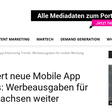
TENT MARKETING
MARTECH
DEMAND GENERATION
WH
App Advertising Trends: Werbeausgaben für mobile Werbung
rt neue Mobile App
s: Werbeausgaben für
achsen weiter
A