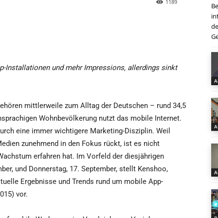
1189
Be
in
de
Ge
p-Installationen und mehr Impressions, allerdings sinkt
A
hören mittlerweile zum Alltag der Deutschen – rund 34,5
chsprachigen Wohnbevölkerung nutzt das mobile Internet.
A
rch eine immer wichtigere Marketing-Disziplin. Weil
dien zunehmend in den Fokus rückt, ist es nicht
achstum erfahren hat. Im Vorfeld der diesjährigen
, und Donnerstag, 17. September, stellt Kenshoo,
A
aktuelle Ergebnisse und Trends rund um mobile App-
015) vor.