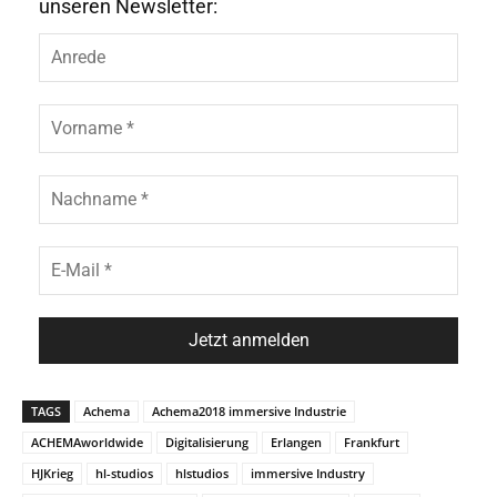
unseren Newsletter:
TAGS
Achema
Achema2018 immersive Industrie
ACHEMAworldwide
Digitalisierung
Erlangen
Frankfurt
HJKrieg
hl-studios
hlstudios
immersive Industry