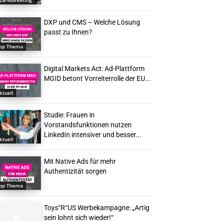
2B-Marketing
DXP und CMS – Welche Lösung
passt zu Ihnen?
op Thema
Digital Markets Act: Ad-Plattform
MGID betont Vorreiterrolle der EU...
ktuell
Studie: Frauen in
Vorstandsfunktionen nutzen
LinkedIn intensiver und besser...
ktuell
Mit Native Ads für mehr
Authentizität sorgen
op Thema
Toys“R“US Werbekampagne: „Artig
sein lohnt sich wieder!“