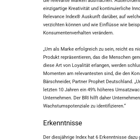
die relevante Marken ausmachen: Außerordentl
einzigartige Kreativität und kontinuierliche In
Relevance Index® Auskunft darüber, auf welch
verzichten können und wie Einflüsse wie beisp
Konsumentenverhalten verändern.
„Um als Marke erfolgreich zu sein, reicht es 
Produkt repräsentieren, das die Menschen genug
diese Art von Loyalität erlangen, werden schl
Momenten am relevantesten sind, die den Kon
Bärschneider, Partner Prophet Deutschland. „U
letzten 10 Jahren ein 49% höheres Umsatzwac
Unternehmen. Der BRI hilft daher Unternehmen
Wachstumspotenziale zu identifizieren.“
Erkenntnisse
Der diesjährige Index hat 6 Erkenntnisse dazu 