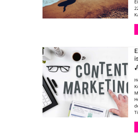
E
2
K
E
i
H
K
M
H
d
T