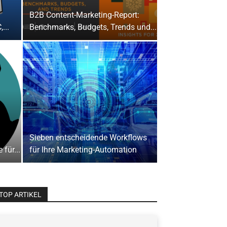
B2B Content-Marketing-Report:
...
Benchmarks, Budgets, Trends und...
Sieben entscheidende Workflows
für...
für Ihre Marketing-Automation
TOP ARTIKEL