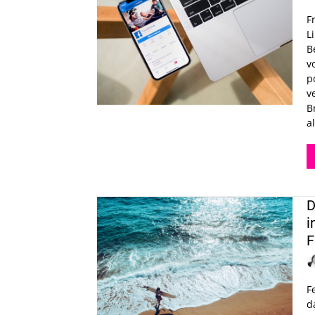
F
L
B
v
p
v
B
al
D
i
F
F
d