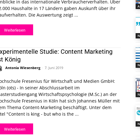
inblicke in das internationale Verbraucherverhalten. Über
A
2.000 Haushalte in 17 Ländern gaben Auskunft über ihr
aufverhalten. Die Auswertung zeigt ...
Weiterlesen
N
xperimentelle Studie: Content Marketing
st König
N
Antonia Wiesenberg
-
7. Juni 2019
ochschule Fresenius für Wirtschaft und Medien GmbH:
öln (ots) - In seiner Abschlussarbeit im
asterstudiengang Wirtschaftspsychologie (M.Sc.) an der
N
ochschule Fresenius in Köln hat sich Johannes Müller mit
em Thema Content-Marketing beschäftigt. Unter dem
itel "Content is king - but who is the ...
N
Weiterlesen