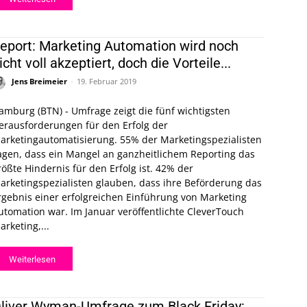
eport: Marketing Automation wird noch
icht voll akzeptiert, doch die Vorteile...
Jens Breimeier
-
19. Februar 2019
amburg (BTN) - Umfrage zeigt die fünf wichtigsten
erausforderungen für den Erfolg der
arketingautomatisierung. 55% der Marketingspezialisten
agen, dass ein Mangel an ganzheitlichem Reporting das
rößte Hindernis für den Erfolg ist. 42% der
arketingspezialisten glauben, dass ihre Beförderung das
rgebnis einer erfolgreichen Einführung von Marketing
ation war. Im Januar veröffentlichte CleverTouch
arketing,...
Weiterlesen
liver Wyman-Umfrage zum Black Friday: