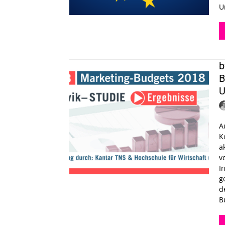
U
b
B
U
A
K
a
veröff
I
g
d
B