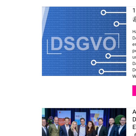
1
H
D
e
p
u
D
D
W
A
D
E