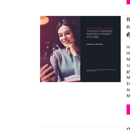
R
n
H
H
M
s
g
M
E
Autom
M
O