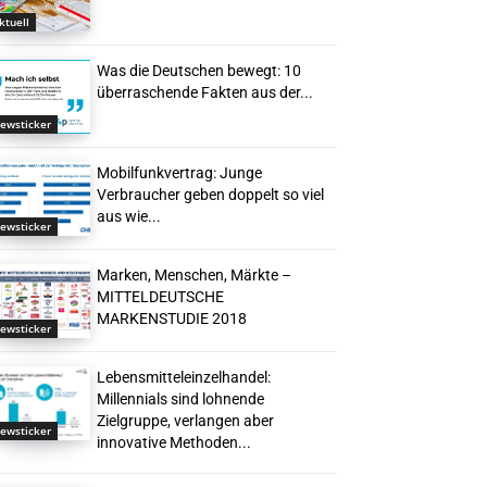
ktuell
Was die Deutschen bewegt: 10
überraschende Fakten aus der...
ewsticker
Mobilfunkvertrag: Junge
Verbraucher geben doppelt so viel
aus wie...
ewsticker
Marken, Menschen, Märkte –
MITTELDEUTSCHE
MARKENSTUDIE 2018
ewsticker
Lebensmitteleinzelhandel:
Millennials sind lohnende
Zielgruppe, verlangen aber
ewsticker
innovative Methoden...