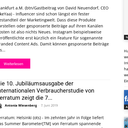
rankfurt a.M. (btn/Gastbeitrag von David Neuendorf, CEO
ikeYaa) - Influencer sind schon längst ein fester
estandteil der Marketingwelt. Dass diese Produkte
orstellen oder gesponserte Beiträge auf ihren Kanälen
osten ist also nichts Neues. Instagram beispielsweise
eröffentlichte erst kürzlich ein Feature für sogenannte
N
randed Content Ads. Damit können gesponserte Beiträge
s...
Ha
we
In
Weiterlesen
ha
we
Ei
ie 10. Jubiläumsausgabe der
nternationalen Verbraucherstudie von
erratum zeigt die 7...
Antonia Wiesenberg
-
7. Juni 2019
A
erratum: Helsinki (ots) - Im zehnten Jahr in Folge liefert
as Summer Barometer[TM] von Ferratum spannende