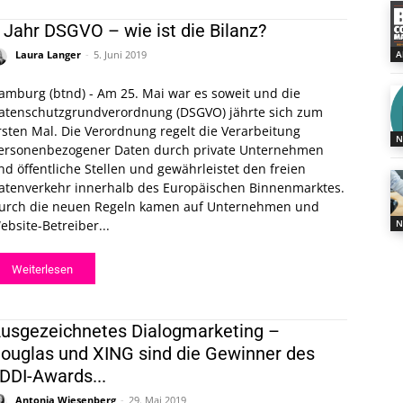
 Jahr DSGVO – wie ist die Bilanz?
A
Laura Langer
-
5. Juni 2019
amburg (btnd) - Am 25. Mai war es soweit und die
atenschutzgrundverordnung (DSGVO) jährte sich zum
rsten Mal. Die Verordnung regelt die Verarbeitung
N
ersonenbezogener Daten durch private Unternehmen
nd öffentliche Stellen und gewährleistet den freien
atenverkehr innerhalb des Europäischen Binnenmarktes.
urch die neuen Regeln kamen auf Unternehmen und
ebsite-Betreiber...
N
Weiterlesen
usgezeichnetes Dialogmarketing –
ouglas und XING sind die Gewinner des
DDI-Awards...
Antonia Wiesenberg
-
29. Mai 2019