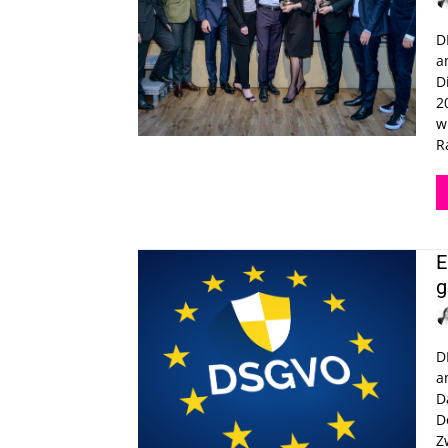
D
a
D
2
w
R
E
g
D
a
D
D
Z