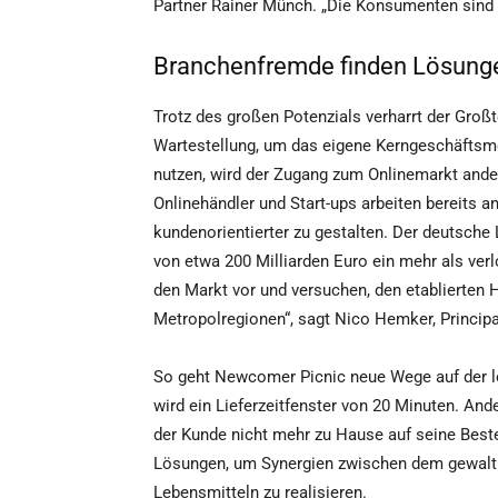
Partner Rainer Münch. „Die Konsumenten sind b
Branchenfremde finden Lösung
Trotz des großen Potenzials verharrt der Großt
Wartestellung, um das eigene Kerngeschäftsmod
nutzen, wird der Zugang zum Onlinemarkt ande
Onlinehändler und Start-ups arbeiten bereits 
kundenorientierter zu gestalten. Der deutsch
von etwa 200 Milliarden Euro ein mehr als ve
den Markt vor und versuchen, den etablierten H
Metropolregionen“, sagt Nico Hemker, Principa
So geht Newcomer Picnic neue Wege auf der let
wird ein Lieferzeitfenster von 20 Minuten. And
der Kunde nicht mehr zu Hause auf seine Best
Lösungen, um Synergien zwischen dem gewalti
Lebensmitteln zu realisieren.