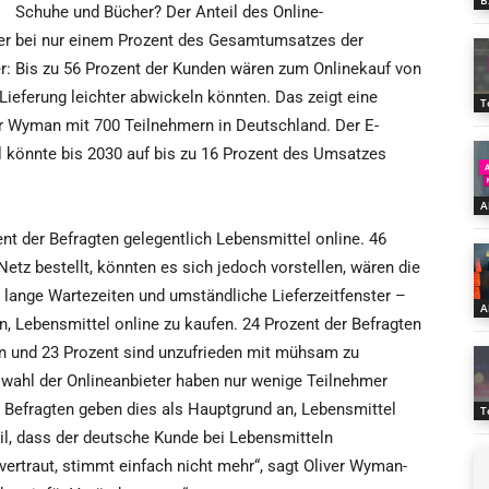
B
Schuhe und Bücher? Der Anteil des Online-
her bei nur einem Prozent des Gesamtumsatzes der
er: Bis zu 56 Prozent der Kunden wären zum Onlinekauf von
Lieferung leichter abwickeln könnten. Das zeigt eine
T
er Wyman mit 700 Teilnehmern in Deutschland. Der E-
 könnte bis 2030 auf bis zu 16 Prozent des Umsatzes
A
nt der Befragten gelegentlich Lebensmittel online. 46
etz bestellt, könnten es sich jedoch vorstellen, wären die
u lange Wartezeiten und umständliche Lieferzeitfenster –
A
en, Lebensmittel online zu kaufen. 24 Prozent der Befragten
n und 23 Prozent sind unzufrieden mit mühsam zu
wahl der Onlineanbieter haben nur wenige Teilnehmer
r Befragten geben dies als Hauptgrund an, Lebensmittel
T
eil, dass der deutsche Kunde bei Lebensmitteln
vertraut, stimmt einfach nicht mehr“, sagt Oliver Wyman-