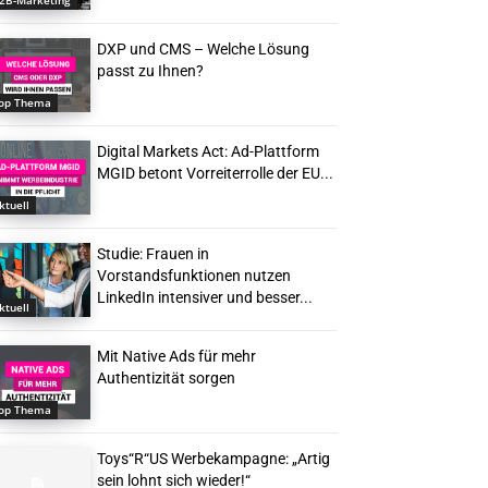
2B-Marketing
DXP und CMS – Welche Lösung
passt zu Ihnen?
op Thema
Digital Markets Act: Ad-Plattform
MGID betont Vorreiterrolle der EU...
ktuell
Studie: Frauen in
Vorstandsfunktionen nutzen
LinkedIn intensiver und besser...
ktuell
Mit Native Ads für mehr
Authentizität sorgen
op Thema
Toys“R“US Werbekampagne: „Artig
sein lohnt sich wieder!“