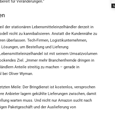
ereit für Veränderungen.“
S
en
eil der stationären Lebensmitteleinzelhändler derzeit in
ell nicht zu kannibalisieren. Anstatt die Kundennähe zu
ren überlassen. Tech-Firmen, Logistikunternehmen,
an Lösungen, um Bestellung und Lieferung
e Lebensmitteleinzelhandel ist mit seinem Umsatzvolumen
rlockendes Ziel. „Immer mehr Branchenfremde dringen in
ändlern Anteile streitig zu machen – gerade in
l bei Oliver Wyman.
zten Meile: Der Bringdienst ist kostenlos, versprochen
ere Anbieter lagern gekühlte Lieferungen zwischen, damit
ellung warten muss. Und nicht nur Amazon sucht nach
gen Paketgeschäft und der Auslieferung von